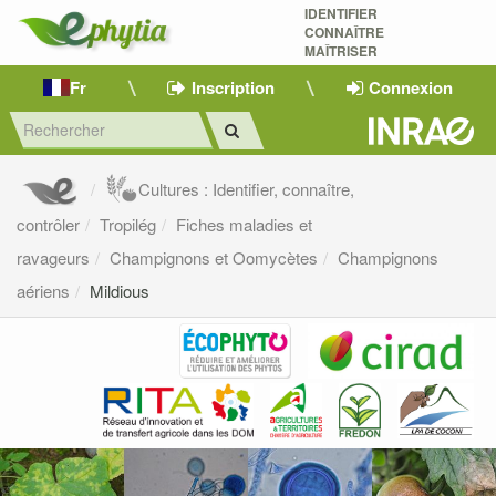
IDENTIFIER
CONNAÎTRE
MAÎTRISER 
Fr
Inscription
Connexion
Cultures : Identifier, connaître,
contrôler
Tropilég
Fiches maladies et
ravageurs
Champignons et Oomycètes
Champignons
aériens
Mildious