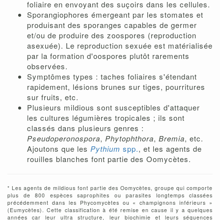
foliaire en envoyant des suçoirs dans les cellules.
Sporangiophores émergeant par les stomates et
produisant des sporanges capables de germer
et/ou de produire des zoospores (reproduction
asexuée). Le reproduction sexuée est matérialisée
par la formation d'oospores plutôt rarements
observées.
Symptômes types : taches foliaires s'étendant
rapidement, lésions brunes sur tiges, pourritures
sur fruits, etc.
Plusieurs mildious sont susceptibles d'attaquer
les cultures légumières tropicales ; ils sont
classés dans plusieurs genres :
Pseudoperonospora
,
Phytophthora
,
Bremia
, etc.
Ajoutons que les
Pythium
spp.
, et les agents de
rouilles blanches font partie des Oomycètes.
* Les agents de mildious font partie des Oomycètes, groupe qui comporte
plus de 800 espèces saprophites ou parasites longtemps classées
précédemment dans les Phycomycètes ou « champignons inférieurs »
(Eumycètes). Cette classification à été remise en cause il y a quelques
années car leur ultra structure, leur biochimie et leurs séquences