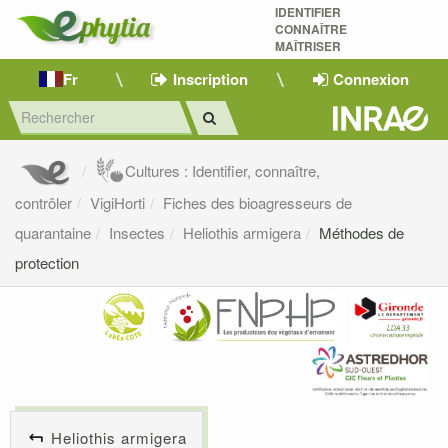
IDENTIFIER
CONNAÎTRE
MAÎTRISER 
Fr
Inscription
Connexion
Cultures : Identifier, connaître,
contrôler
VigiHorti
Fiches des bioagresseurs de
quarantaine
Insectes
Heliothis armigera
Méthodes de
protection
Heliothis armigera