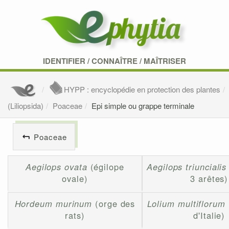
IDENTIFIER
/
CONNAÎTRE
/
MAÎTRISER
HYPP : encyclopédie en protection des plantes
(Liliopsida)
Poaceae
Epi simple ou grappe terminale
Poaceae
Aegilops ovata
(égilope
Aegilops triuncialis
ovale)
3 arêtes)
Hordeum murinum
(orge des
Lolium multiflorum
rats)
d'Italie)