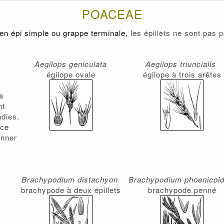
POACEAE
 en épi simple ou grappe terminale,
les épillets ne sont pas
Aegilops geniculata
Aegilops triuncialis
égilope ovale
égilope à trois arêtes
is
nt
dies.
èce
nner
Brachypodium distachyon
Brachypodium phoenicoi
brachypode à deux épillets
brachypode penné