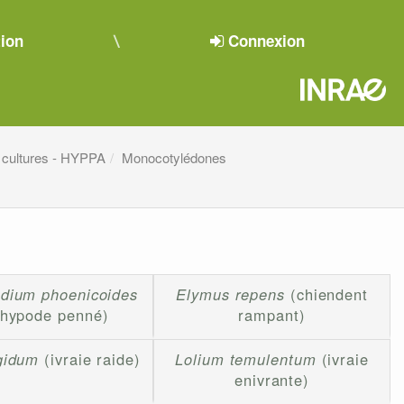
tion
Connexion
 cultures - HYPPA
Monocotylédones
dium phoenicoides
Elymus repens
(chiendent
chypode penné)
rampant)
gidum
(ivraie raide)
Lolium temulentum
(ivraie
enivrante)