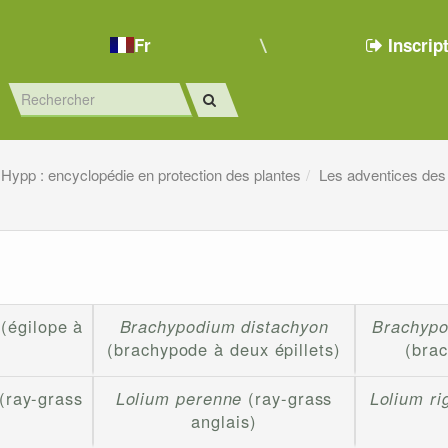
Fr
Inscrip
Hypp : encyclopédie en protection des plantes
Les adventices des
(égilope à
Brachypodium distachyon
Brachypo
(brachypode à deux épillets)
(bra
(ray-grass
Lolium perenne
(ray-grass
Lolium ri
anglais)