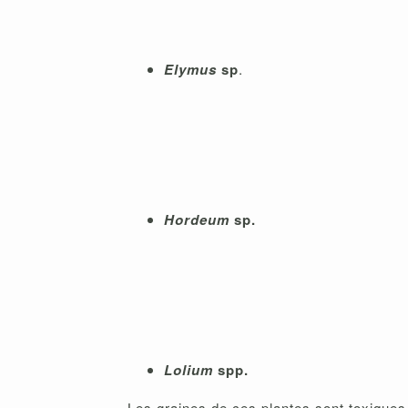
Elymus
sp
.
Hordeum
sp.
Lolium
spp.
Les graines de ces plantes sont toxiques