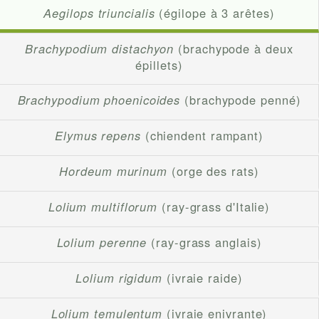
Aegilops triuncialis
(égilope à 3 arêtes)
Brachypodium distachyon
(brachypode à deux
épillets)
Brachypodium phoenicoides
(brachypode penné)
Elymus repens
(chiendent rampant)
Hordeum murinum
(orge des rats)
Lolium multiflorum
(ray-grass d'Italie)
Lolium perenne
(ray-grass anglais)
Lolium rigidum
(ivraie raide)
Lolium temulentum
(ivraie enivrante)