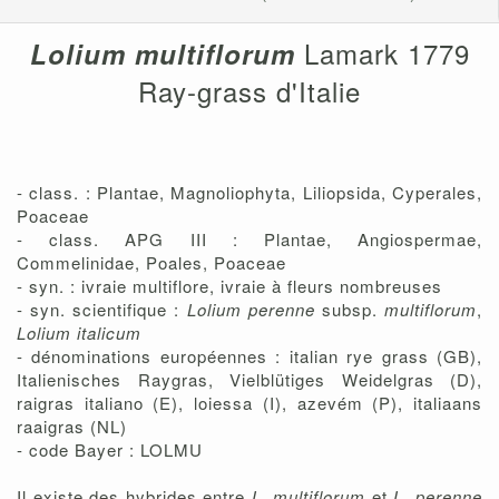
Lamark 1779
Lolium
multiflorum
Ray-grass d'Italie
- class. : Plantae, Magnoliophyta, Liliopsida, Cyperales,
Poaceae
- class. APG III : Plantae, Angiospermae,
Commelinidae, Poales, Poaceae
- syn. : ivraie multiflore, ivraie à fleurs nombreuses
- syn. scientifique :
Lolium perenne
subsp.
multiflorum
,
Lolium italicum
- dénominations européennes : italian rye grass (GB),
Italienisches Raygras, Vielblütiges Weidelgras (D),
raigras italiano (E), loiessa (I), azevém (P), italiaans
raaigras (NL)
- code Bayer : LOLMU
Il existe des hybrides entre
L. multiflorum
et
L. perenne