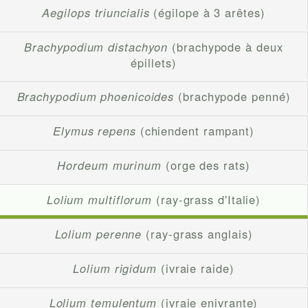
Aegilops triuncialis
(égilope à 3 arêtes)
Brachypodium distachyon
(brachypode à deux
épillets)
Brachypodium phoenicoides
(brachypode penné)
Elymus repens
(chiendent rampant)
Hordeum murinum
(orge des rats)
Lolium multiflorum
(ray-grass d'Italie)
Lolium perenne
(ray-grass anglais)
Lolium rigidum
(ivraie raide)
Lolium temulentum
(ivraie enivrante)