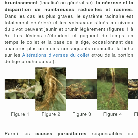
brunissement
(localisé ou généralisé),
la nécrose et la
disparition de nombreuses radicelles et racines
.
Dans les cas les plus graves, le système racinaire est
totalement détérioré et les vaisseaux situés au niveau
du pivot peuvent jaunir et brunir légèrement (figures 1 à
5). Les lésions s'étendent et gagnent de temps en
temps le collet et la base de la tige, occasionnant des
chancres plus ou moins conséquents (consulter la fiche
sur les
Altérations diverses du collet
et/ou de la portion
de tige proche du sol).
Figure 1
Figure 2
Figure 3
Figure 4
F
Parmi les
causes parasitaires
responsables de