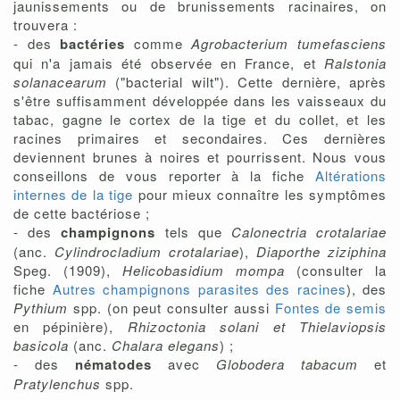
jaunissements ou de brunissements racinaires, on
trouvera :
- des
bactéries
comme
Agrobacterium tumefasciens
qui n'a jamais été observée en France, et
Ralstonia
solanacearum
("bacterial wilt"). Cette dernière, après
s'être suffisamment développée dans les vaisseaux du
tabac, gagne le cortex de la tige et du collet, et les
racines primaires et secondaires. Ces dernières
deviennent brunes à noires et pourrissent. Nous vous
conseillons de vous reporter à la fiche
Altérations
internes de la tige
pour mieux connaître les symptômes
de cette bactériose ;
- des
champignons
tels que
Calonectria crotalariae
(anc.
Cylindrocladium crotalariae
),
Diaporthe ziziphina
Speg. (1909),
Helicobasidium mompa
(consulter la
fiche
Autres champignons parasites des racines
), des
Pythium
spp. (on peut consulter aussi
Fontes de semis
en pépinière),
Rhizoctonia solani et Thielaviopsis
basicola
(anc.
Chalara elegans
) ;
- des
nématodes
avec
Globodera tabacum
et
Pratylenchus
spp.