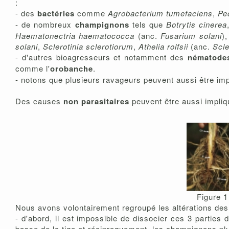
:
- des
bactéries
comme
Agrobacterium tumefaciens
,
Pe
- de nombreux
champignons
tels que
Botrytis cinerea
Haematonectria haematococca
(anc.
Fusarium solani
)
solani
,
Sclerotinia sclerotiorum
,
Athelia rolfsii
(anc.
Scle
- d'autres bioagresseurs et notamment des
nématode
comme l'
orobanche
.
- notons que plusieurs ravageurs peuvent aussi être impl
Des causes
non parasitaires
peuvent être aussi impliq
Figure 1
Nous avons volontairement regroupé les altérations des 
- d'abord, il est impossible de dissocier ces 3 parties 
basse de la tige et réciproquement, les champignons plut