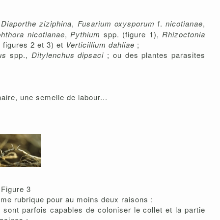
,
Diaporthe ziziphina
,
Fusarium oxysporum
f.
nicotianae
,
hthora nicotianae
,
Pythium
spp. (figure 1),
Rhizoctonia
, figures 2 et 3) et
Verticillium dahliae
;
us
spp.,
Ditylenchus dipsaci
; ou des plantes parasites
ire, une semelle de labour...
Figure 3
même rubrique pour au moins deux raisons :
sont parfois capables de coloniser le collet et la partie
acines ;