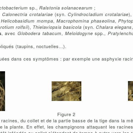
ctobacterium
sp.,
Ralstonia solanacearum
;
,
Calonectria crotalariae
(syn.
Cylindrocladium crotalariae
)
,
Helicobasidium mompa
,
Macrophomina phaseolina
,
Phytop
rotium rolfsii
),
Thielaviopsis basicola
(syn.
Chalara elegans
s
, avec
Globodera tabacum
,
Meloidogyne
spp.,
Pratylench
iqués (taupins, noctuelles...).
uées dans ces symptômes : par exemple une asphyxie racina
Figure 2
racines, du collet et de la partie basse de la tige dans la 
de la plante. En effet, les champignons attaquant les racines 
ôt inféodés au collet s'étendent de temps à autre vers les r