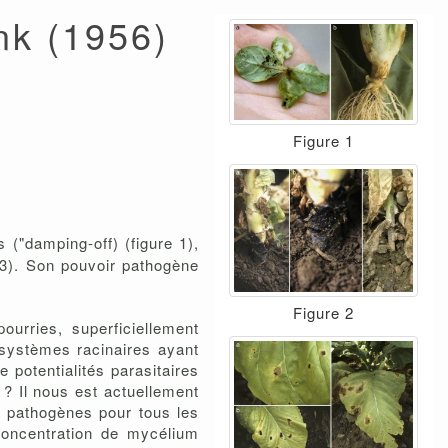
nk (1956)
Figure 1
 ("damping-off) (figure 1),
re 3). Son pouvoir pathogène
Figure 2
urries, superficiellement
 systèmes racinaires ayant
 potentialités parasitaires
 ? Il nous est actuellement
t pathogènes pour tous les
concentration de mycélium