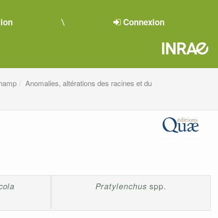
tion
Connexion
champ
Anomalies, altérations des racines et du
cola
Pratylenchus
spp.