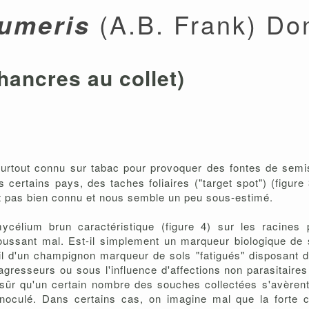
(A.B. Frank) Do
cumeris
hancres au collet)
surtout connu sur tabac pour provoquer des fontes de semis
ans certains pays, des taches foliaires ("target spot") (figu
st pas bien connu et nous semble un peu sous-estimé.
lium brun caractéristique (figure 4) sur les racines po
 poussant mal. Est-il simplement un marqueur biologique de
il d'un champignon marqueur de sols "fatigués" disposant de
gresseurs ou sous l'influence d'affections non parasitaires
st sûr qu'un certain nombre des souches collectées s'avèren
inoculé. Dans certains cas, on imagine mal que la forte 