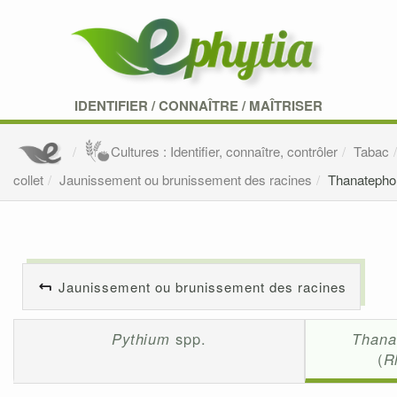
IDENTIFIER
/
CONNAÎTRE
/
MAÎTRISER
Cultures : Identifier, connaître, contrôler
Tabac
collet
Jaunissement ou brunissement des racines
Thanatephor
Jaunissement ou brunissement des racines
Pythium
spp.
Thana
(
R