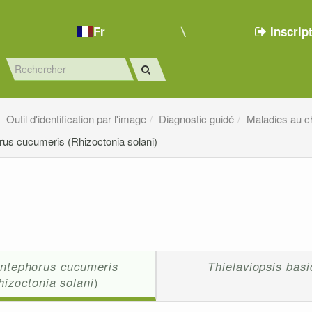
Fr
Inscrip
Outil d'identification par l'image
Diagnostic guidé
Maladies au 
us cucumeris (Rhizoctonia solani)
ntephorus cucumeris
Thielaviopsis basi
hizoctonia solani
)