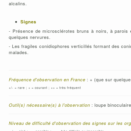
alcalins.
Signes
- Présence de microsclérotes bruns à noirs, à parois 
quelques nervures.
- Les fragiles conidiophores verticillés formant des co
malades.
Fréquence d'observation en France
: + (que sur quelqu
+/- = rare ; + = courant ; ++ = très fréquent
Outil(s) nécessaire(s) à l'observation
: loupe binoculair
Niveau de difficulté d'observation des signes sur les or