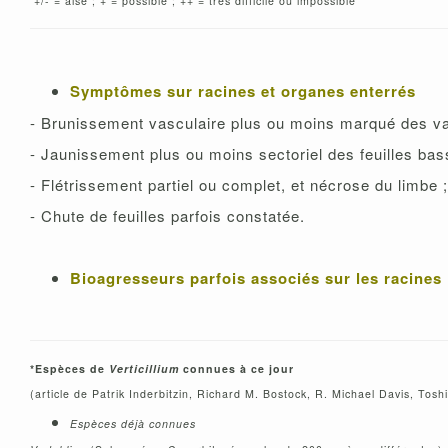
+/- = aisé ; + = possible ; ++ = très difficile ou impossible
Symptômes sur racines et organes enterrés
- Brunissement vasculaire plus ou moins marqué des v
- Jaunissement plus ou moins sectoriel des feuilles bas
- Flétrissement partiel ou complet, et nécrose du limbe ;
- Chute de feuilles parfois constatée.
Bioagresseurs parfois associés sur les racines
*Espèces de
Verticillium
connues à ce jour
(article de Patrik Inderbitzin, Richard M. Bostock, R. Michael Davis, Tos
Espèces déjà connues