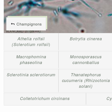
Champignons
Athelia rolfsii
Botrytis cinerea
(Sclerotium rolfsii
)
Macrophomina
Monosporascus
phaseolina
cannonballus
Sclerotinia sclerotiorum
Thanatephorus
cucumeris (Rhizoctonia
solani)
Colletotrichum circinans
Cy