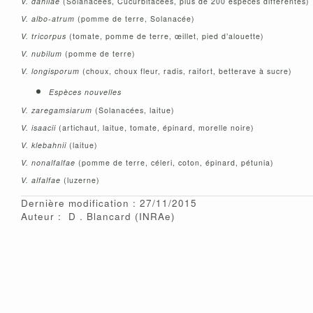
V. dahliae
(Solanacées, Cucurbitacées, plus de 200 espèces différentes)
V. albo-atrum
(pomme de terre, Solanacée)
V. tricorpus
(tomate, pomme de terre, œillet, pied d’alouette)
V. nubilum
(pomme de terre)
V. longisporum
(choux, choux fleur, radis, raifort, betterave à sucre)
Espèces nouvelles
V. zaregamsiarum
(Solanacées, laitue)
V. isaacii
(artichaut, laitue, tomate, épinard, morelle noire)
V. klebahnii
(laitue)
V. nonalfalfae
(pomme de terre, céleri, coton, épinard, pétunia)
V. alfalfae
(luzerne)
Dernière modification : 27/11/2015
Auteur :
D
Blancard
(INRAe)