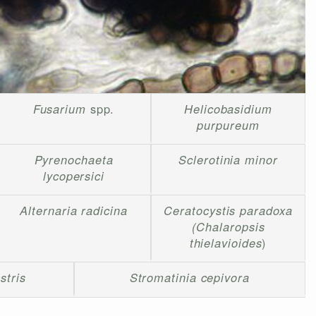
Fusarium
spp.
Helicobasidium
purpureum
Pyrenochaeta
Sclerotinia minor
lycopersici
Alternaria radicina
Ceratocystis paradoxa
(Chalaropsis
thielavioides
)
stris
Stromatinia cepivora