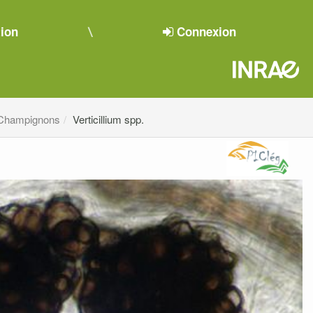
tion
Connexion
Champignons
Verticillium spp.