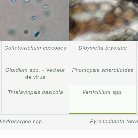
Colletotrichum coccodes
Didymella bryoniae
Olpidium
spp. - Vecteur
Phomopsis sclerotioides
de virus
Thielaviopsis basicola
Verticillium
spp.
lindrocarpon
spp.
Pyrenochaeta terre