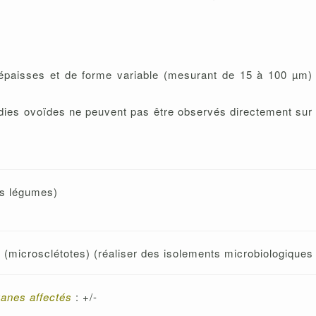
épaisses et de forme variable (mesurant de 15 à 100 µm) p
nidies ovoïdes ne peuvent pas être observés directement sur 
es légumes)
e (microsclétotes) (réaliser des isolements microbiologiques
ganes affectés
: +/-