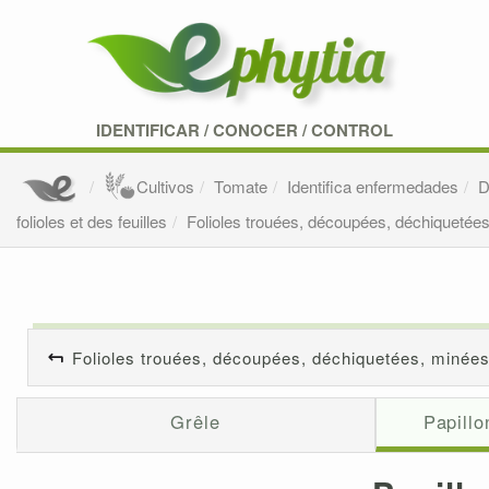
IDENTIFICAR
/
CONOCER
/
CONTROL
Cultivos
Tomate
Identifica enfermedades
D
folioles et des feuilles
Folioles trouées, découpées, déchiquetée
Folioles trouées, découpées, déchiquetées, minée
Grêle
Papillo