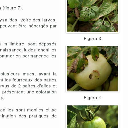
(figure 7).
ysalides, voire des larves,
 peuvent être hébergés par
Figura 3
u millimètre, sont déposés
 naissance à des chenilles
nsommer en permanence les
t plusieurs mues, avant la
nt les fourreaux des pattes
rvus de 2 paires d'ailes et
 présentent une coloration
Figura 4
es.
enilles sont mobiles et se
minution des pratiques de