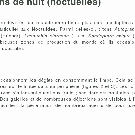
ns de nuit (noctuelles)
tre dévorés par le stade
chenille
de plusieurs Lépidoptères
articulier aux
Noctuidés
. Parmi celles-ci, citons
Autogra
(Hübner),
Lacanobia oleracea
(L.) et
Spodoptera exigua
(
mbreuses zones de production du monde où ils occasio
 sous abri.
i occasionnent les dégâts en consommant le limbe. Cela se 
es sur le limbe ou à sa périphérie (figures 2 et 3). Les fo
rves s'attaquent aussi aux fruits ; ces derniers sont ainsi 
Des galeries et de nombreuses déjections sont visibles à l'i
facilitent la pénétration de nombreux agents de pourritu