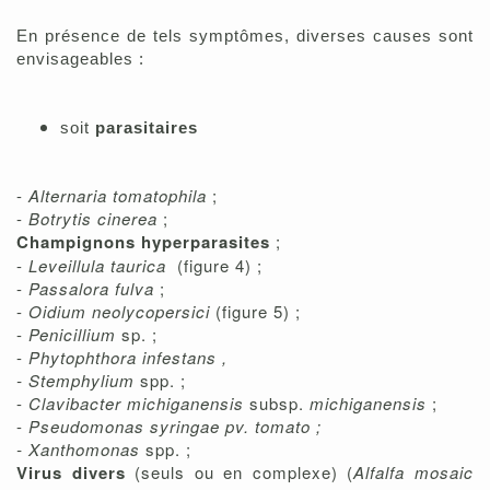
En présence de tels symptômes, diverses causes sont
envisageables :
soit
parasitaires
-
Alternaria tomatophila
;
-
Botrytis cinerea
;
Champignons hyperparasites
;
-
Leveillula taurica
(figure 4) ;
-
Passalora fulva
;
-
Oidium neolycopersici
(figure 5) ;
-
Penicillium
sp. ;
-
Phytophthora infestans ,
- Stemphylium
spp. ;
-
Clavibacter michiganensis
subsp.
michiganensis
;
-
Pseudomonas syringae pv. tomato ;
- Xanthomonas
spp. ;
Virus divers
(seuls ou en complexe) (
Alfalfa mosaic