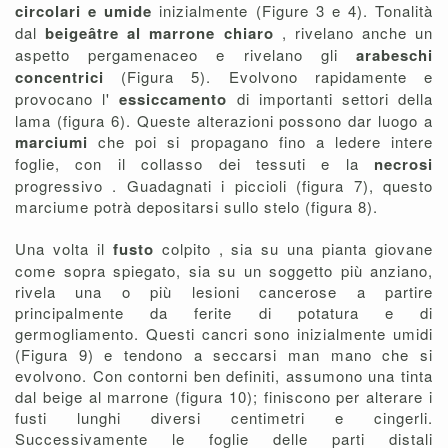
circolari e umide
inizialmente (Figure 3 e 4). Tonalità
dal
beigeâtre al marrone chiaro
, rivelano anche un
aspetto pergamenaceo e rivelano gli
arabeschi
concentrici
(Figura 5). Evolvono rapidamente e
provocano l'
essiccamento
di importanti settori della
lama (figura 6). Queste alterazioni possono dar luogo a
marciumi
che poi si propagano fino a ledere intere
foglie, con il collasso dei tessuti e la
necrosi
progressivo . Guadagnati i piccioli (figura 7), questo
marciume potrà depositarsi sullo stelo (figura 8).
Una volta il
fusto
colpito , sia su una pianta giovane
come sopra spiegato, sia su un soggetto più anziano,
rivela una o più lesioni cancerose a partire
principalmente da ferite di potatura e di
germogliamento. Questi cancri sono inizialmente umidi
(Figura 9) e tendono a seccarsi man mano che si
evolvono. Con contorni ben definiti, assumono una tinta
dal beige al marrone (figura 10); finiscono per alterare i
fusti lunghi diversi centimetri e cingerli.
Successivamente le foglie delle parti distali