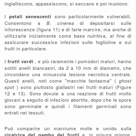
ingialliscono, appassiscono, si seccano e poi muoiono.
I
petali senescenti
sono particolarmente vulnerabili.
Consentono a
B. cinerea
di depositarsi sulle
infiorescenze (figura 11) e di farle marcire, ma anche di
utilizzarle inizialmente come base nutritiva, al fine di
assicurare successive infezioni sulle foglioline e sui
frutti in particolare.
I
frutti verdi
, e più raramente i pomodori maturi, hanno
sottili anelli biancastri, da 2 a 10 mm di diametro, che
circondano una minuscola lesione necrotica centrale.
Questi anelli, noti come "macchie fantasma" (
ghost
spot
) sono piuttosto giallastri nei frutti maturi (Figure
12 e 13). Sono dovute a una reazione di frutti molto
giovani a seguito di infezioni abortite, dopo che le spore
sono germinate e quindi i filamenti germinali sono
entrati nei tessuti.
Può comparire un marciume molle e umido sulla
cicatrice del gambo dei frutti
e, in misura minore,