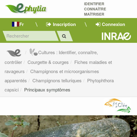
IDENTIFIER
CONNAÎTRE
MAÎTRISER 
Fr
Inscription
Connexion
Cultures : Identifier, connaître,
contrôler
Courgette & courges
Fiches maladies et
ravageurs
Champignons et microorganismes
apparentés
Champignons telluriques
Phytophthora
capsici
Principaux symptômes