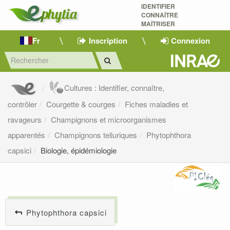
IDENTIFIER
CONNAÎTRE
MAÎTRISER 
Fr
Inscription
Connexion
Cultures : Identifier, connaître,
contrôler
Courgette & courges
Fiches maladies et
ravageurs
Champignons et microorganismes
apparentés
Champignons telluriques
Phytophthora
capsici
Biologie, épidémiologie
Phytophthora capsici