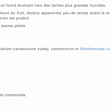
 brun foncé évoluant vers des taches plus grandes humides.
rieure du fruit, lésions apparentes peu de temps avant la m
rien est produit.
r jeunes plants.
cterium carotovorum
subsp.
carotovorum
et
Xanthomonas cu
nts contaminés.