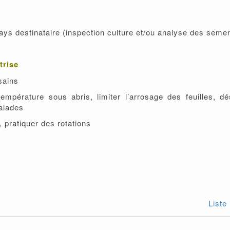
ays destinataire (inspection culture et/ou analyse des seme
trise
 sains
température sous abris, limiter l’arrosage des feuilles, d
malades
, pratiquer des rotations
Liste