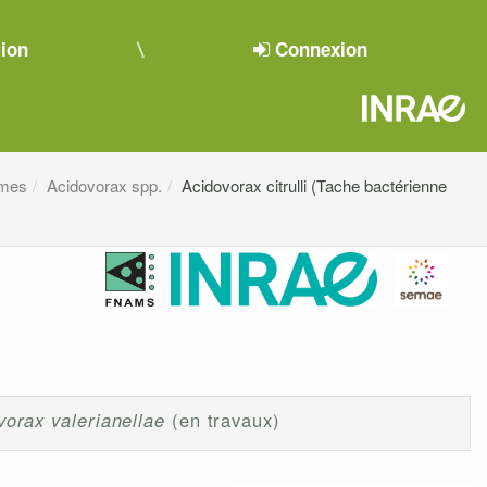
tion
Connexion
smes
Acidovorax spp.
Acidovorax citrulli (Tache bactérienne
vorax valerianellae
(en travaux)