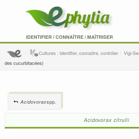
IDENTIFIER
/
CONNAÎTRE
/
MAÎTRISER
Cultures : Identifier, connaître, contrôler
Vigi-S
des cucurbitacées)
Acidovorax
spp.
Acidovorax citrulli