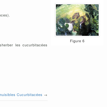
nces).
Figure 6
ésherber les cucurbitacées
 nuisibles Cucurbitacées
→