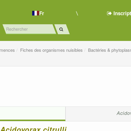
Fr
Inscrip
emences
Fiches des organismes nuisibles
Bactéries & phytopla
Acido
Acidovorax citrulli