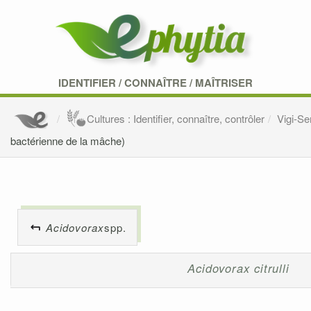
IDENTIFIER
/
CONNAÎTRE
/
MAÎTRISER
Cultures : Identifier, connaître, contrôler
Vigi-S
bactérienne de la mâche)
Acidovorax
spp.
Acidovorax citrulli