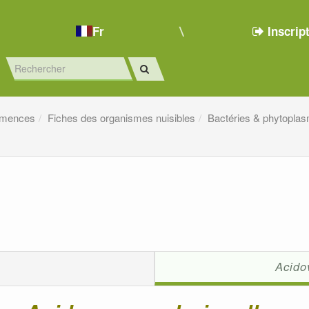
Fr
Inscrip
emences
Fiches des organismes nuisibles
Bactéries & phytopla
Acido