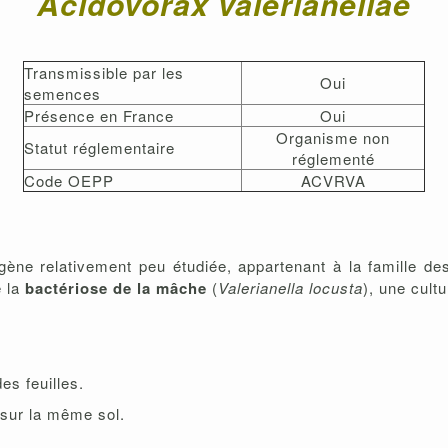
Acidovorax valerianellae
Transmissible par les
Oui
semences
Présence en France
Oui
Organisme non
Statut réglementaire
réglementé
Code OEPP
ACVRVA
ène relativement peu étudiée, appartenant à la famille d
e la
bactériose de la mâche
(
Valerianella locusta
), une cult
es feuilles.
 sur la même sol.