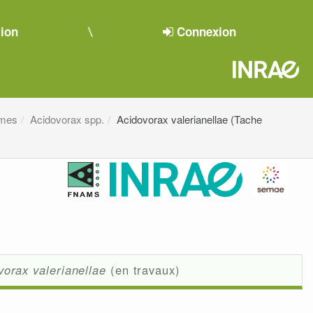
tion
Connexion
smes
Acidovorax spp.
Acidovorax valerianellae (Tache
vorax valerianellae
(en travaux)