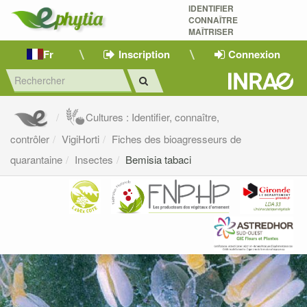
IDENTIFIER
CONNAÎTRE
MAÎTRISER 
Fr
Inscription
Connexion
Cultures : Identifier, connaître,
contrôler
VigiHorti
Fiches des bioagresseurs de
quarantaine
Insectes
Bemisia tabaci