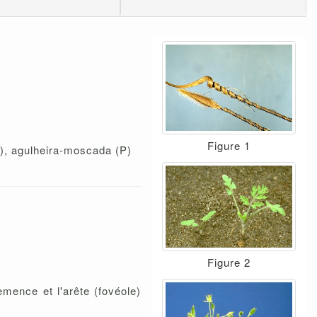
Figure 1
), agulheira-moscada (P)
Figure 2
emence et l'arête (fovéole)