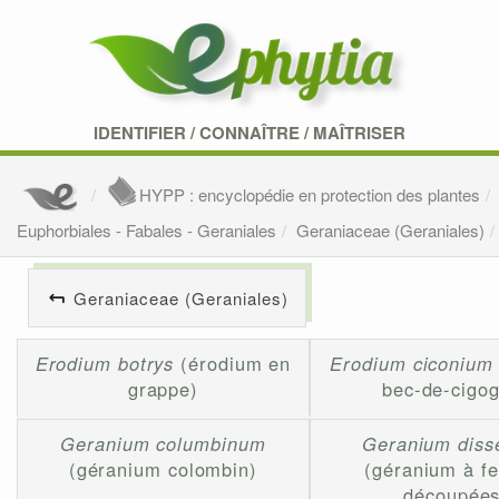
IDENTIFIER
/
CONNAÎTRE
/
MAÎTRISER
HYPP : encyclopédie en protection des plantes
Euphorbiales - Fabales - Geraniales
Geraniaceae (Geraniales)
Geraniaceae (Geraniales)
Erodium botrys
(érodium en
Erodium ciconium
grappe)
bec-de-cigo
Geranium columbinum
Geranium diss
(géranium colombin)
(géranium à fe
découpées