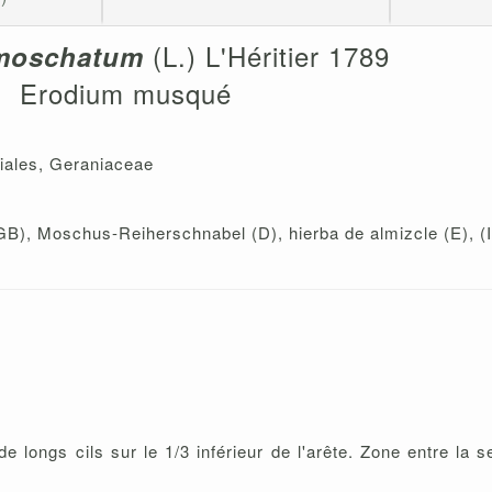
(L.) L'Héritier 1789
moschatum
Erodium musqué
niales, Geraniaceae
), Moschus-Reiherschnabel (D), hierba de almizcle (E), (I
longs cils sur le 1/3 inférieur de l'arête. Zone entre la s