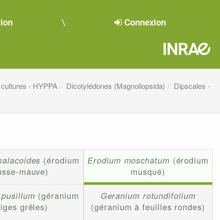
tion
Connexion
 cultures - HYPPA
Dicotylédones (Magnoliopsida)
Dipscales -
alacoides
(érodium
Erodium moschatum
(érodium
usse-mauve)
musqué)
pusillum
(géranium
Geranium rotundifolium
tiges grêles)
(géranium à feuilles rondes)