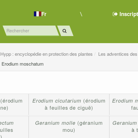
Fr
Inscrip
Hypp : encyclopédie en protection des plantes
Les adventices des
Erodium moschatum
(érodium
Erodium cicutarium
(érodium
Erodium m
gne)
à feuilles de ciguë)
fa
ectum
Geranium molle
(géranium
Geranium 
uilles
mou)
à 
)