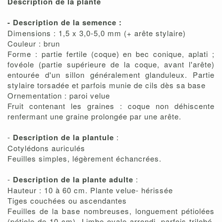
Description de la plante
- Description de la semence :
Dimensions : 1,5 x 3,0-5,0 mm (+ arête stylaire)
Couleur : brun
Forme : partie fertile (coque) en bec conique, aplati ;
fovéole (partie supérieure de la coque, avant l'arête)
entourée d'un sillon généralement glanduleux. Partie
stylaire torsadée et parfois munie de cils dès sa base
Ornementation : paroi velue
Fruit contenant les graines : coque non déhiscente
renfermant une graine prolongée par une arête.
-
Description de la plantule
:
Cotylédons auriculés
Feuilles simples, légèrement échancrées.
-
Description de la plante adulte
:
Hauteur : 10 à 60 cm. Plante velue- hérissée
Tiges couchées ou ascendantes
Feuilles de la base nombreuses, longuement pétiolées
(pétiole de 10 cm). Limbe ovale arrondi, parfois trilobé,