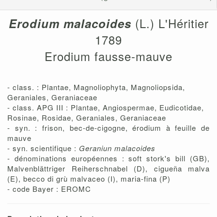
(L.) L'Héritier
Erodium malacoides
1789
Erodium fausse-mauve
- class. : Plantae, Magnoliophyta, Magnoliopsida,
Geraniales, Geraniaceae
- class. APG III : Plantae, Angiospermae, Eudicotidae,
Rosinae, Rosidae, Geraniales, Geraniaceae
- syn. : frison, bec-de-cigogne, érodium à feuille de
mauve
- syn. scientifique :
Geraniun malacoides
- dénominations européennes : soft stork's bill (GB),
Malvenblättriger Reiherschnabel (D), cigueña malva
(E), becco di grù malvaceo (I), maria-fina (P)
- code Bayer : EROMC