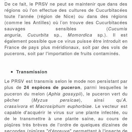
De ce fait, le PRSV ne peut se maintenir que dans des
régions où l'on effectue des cultures de Cucurbitacées
toute l'année (région de Nice) ou dans des régions
(comme les Antilles) où l’on trouve des Cucurbitacées
sauvages sensibles (
Cucumis
anguria
,
Cucurbita
sp.,
Momordica
sp.). Il est
également possible que ce virus puisse être introduit en
France de pays plus méridionaux, soit par des vols de
pucerons, soit par l'importation de fruits contaminés.
Transmission
Le PRSV est transmis selon le mode non persistant par
plus de
24 espèces de puceron
, parmi lesquelles le
puceron du melon (
Aphis gossypii
), le puceron vert du
pêcher (
Myzus persicae
), ainsi qu’
A.
crassivora
et
Macrosiphum euphorbiae
. Le vecteur est
capable d'acquérir le virus sur une plante infectée, ou
de le transmettre à une plante saine, au cours de
piqûres très brèves de l'ordre de quelques dizaines de
secondes (piqûres "d'épreuve" permettant à l'insecte de