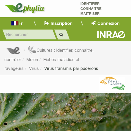
IDENTIFIER
CONNAÎTRE
MAÎTRISER 
Fr
Inscription
Connexion
Cultures : Identifier, connaître,
contrôler
Melon
Fiches maladies et
ravageurs
Virus
Virus transmis par pucerons