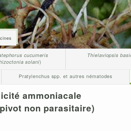
acines
atephorus cucumeris
Thielaviopsis basi
hizoctonia solani
)
Pratylenchus spp. et autres nématodes
icité ammoniacale
pivot non parasitaire)