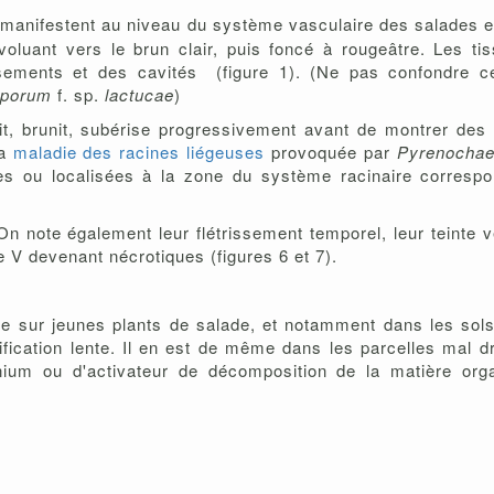
 manifestent au niveau du système vasculaire des salades e
voluant vers le brun clair, puis foncé à rougeâtre. Les ti
issements et des cavités (figure 1). (Ne pas confondre
sporum
f. sp.
lactucae
)
unit, brunit, subérise progressivement avant de montrer de
la
maladie des racines liégeuses
provoquée par
Pyrenochaet
ées ou localisées à la zone du système racinaire corresp
 On note également leur flétrissement temporel, leur teinte 
 V devenant nécrotiques (figures 6 et 7).
e sur jeunes plants de salade, et notamment dans les sols
ification lente. Il en est de même dans les parcelles mal d
onium ou d'activateur de décomposition de la matière org