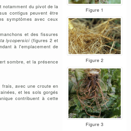
t notamment du pivot de la
Figure 1
ssus contigus peuvent être
 ces symptômes avec ceux
s manchons et des fissures
a lycopersici
(figures 2 et
ondant à l'emplacement de
Figure 2
vert sombre, et la présence
 frais, avec une croute en
rainées, et les sols gorgés
anique contribuent à cette
Figure 3