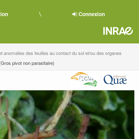
tion
Connexion
 et anomalies des feuilles au contact du sol et/ou des organes
Gros pivot non parasitaire)