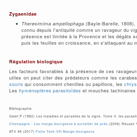
Zygaenidae
Theresimima ampellophaga
(Bayle-Barelle, 1808),
connu depuis l'antiquité comme un ravageur du vig
présence est limitée à la Provence et les dégâts 
puis les feuilles en croissance, en s'attaquant au m
Régulation biologique
Les facteurs favorables à la présence de ces ravageurs v
utiles on peut citer des prédateurs comme les carabes
souris
qui consomment chenilles ou papillons, les
chry
Les
hyménoptères parasitoïdes
et mouches tachinaires 
Bibliographie
Galet P (1982) Les maladies et parasites de la vigne. Tome II, les parasi
Champagne - Les mange-bourgeons à surveiller de près
(2006) Réussir 
ATV 49 (2017)
Fiche Tech-Viti Mange-bourgeons