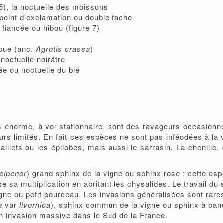
5), la noctuelle des moissons
oint d'exclamation ou double tache
 fiancée ou hibou (figure 7)
apue (anc.
Agrotis crassa
)
noctuelle noirâtre
ée ou noctuelle du blé
 énorme, à vol stationnaire, sont des ravageurs occasionne
rs limités. En fait ces espèces ne sont pas inféodées à la v
llets ou les épilobes, mais aussi le sarrasin. La chenille, 
elpenor
) grand sphinx de la vigne ou sphinx rose ; cette es
 sa multiplication en abritant les chysalides. Le travail du so
igne ou petit pourceau. Les invasions généralisées sont rare
a
var
livornica
), sphinx commun de la vigne ou sphinx à band
 en invasion massive dans le Sud de la France.