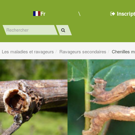
Fr
Inscrip
Les maladies et ravageurs
Ravageurs secondaires
Chenilles m