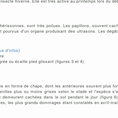
insecte hiverne. Elle est très active au printemps lors du d
 hérissonnes, sont très poilues. Les papillons, souvent cac
ont pourvus d'un organe produisant des ultrasons. Les dég
us d'infos
)
re
grée ou écaille pied glissant (figures 3 et 4).
liées en forme de chape, dont les antérieures souvent plus f
henilles plus ou moins grises selon le stade et l'espèce s'
 demeurent cachées dans le sol pendant le jour (figure 6)
es, les plus grands dommages étant constatés en avril-ma