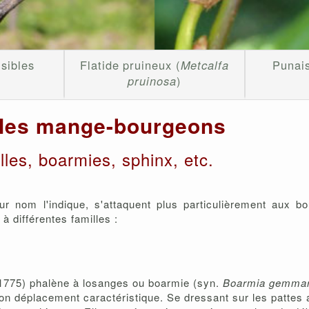
sibles
Flatide pruineux (
Metcalfa
Punai
pruinosa
)
lles mange-bourgeons
les, boarmies, sphinx, etc.
r nom l'indique, s'attaquent plus particulièrement aux bo
 à différentes familles :
 1775) phalène à losanges ou boarmie (syn.
Boarmia gemmar
on déplacement caractéristique. Se dressant sur les pattes 