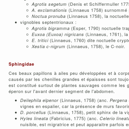
Agrotis segetum
(Denis et Schiffermuller 177
A. exclamationis
(Linnaeus 1758) surnommé p
Noctua pronuba
(Linnaeus 1758), la noctuelle
vignobles septentrionaux :
Agrotis bigramma
(Esper, 1790) noctuelle tr
Euxoa (Euxoa) nigricans
(Linnaeus, 1761), la 
E. tritici
(Linnaeus, 1760) dite noctuelle crypt
Xestia c-nigrum
(Linnaeus, 1758), le C-noir.
Sphingidae
Ces beaux papillons à ailes peu développées et à corps
causés par les chenilles grandes et épaisses sont toujou
est constitué surtout de plantes sauvages comme les gai
éperon sur l'avant dernier segment de l'abdomen.
Deilephila elpenor
(Linnaeus, 1758) (anc.
Pergena 
vignes en espalier, car la présence de murs favorise
D. porcellus
(Linnaeus, 1758), petit sphinx de la v
Hyles lineata
(Fabricius, 1775) (anc.
Celerio lineat
nuisible, est migratrice et peut apparaitre parfois