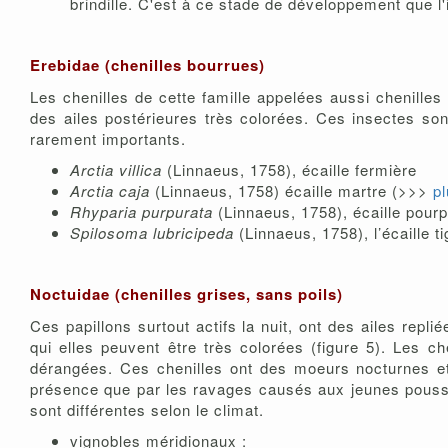
brindille. C'est à ce stade de développement que l'
Erebidae (chenilles bourrues)
Les chenilles de cette famille appelées aussi chenilles
des ailes postérieures très colorées. Ces insectes s
rarement importants.
Arctia villica
(Linnaeus, 1758), écaille fermière
Arctia caja
(Linnaeus, 1758) écaille martre (>>>
pl
Rhyparia purpurata
(Linnaeus, 1758), écaille pourp
Spilosoma lubricipeda
(Linnaeus, 1758), l’écaille ti
Noctuidae (chenilles grises, sans poils)
Ces papillons surtout actifs la nuit, ont des ailes rep
qui elles peuvent être très colorées (figure 5). Les c
dérangées. Ces chenilles ont des moeurs nocturnes et
présence que par les ravages causés aux jeunes pouss
sont différentes selon le climat.
vignobles méridionaux :