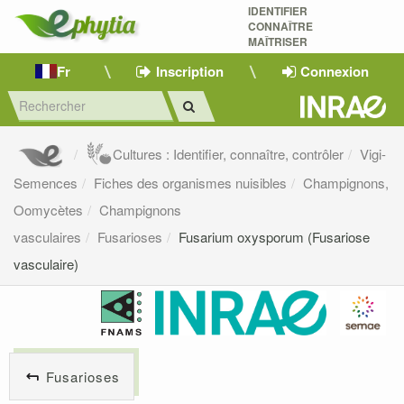
IDENTIFIER
CONNAÎTRE
MAÎTRISER 
Fr
Inscription
Connexion
Cultures : Identifier, connaître, contrôler
Vigi-
Semences
Fiches des organismes nuisibles
Champignons,
Oomycètes
Champignons
vasculaires
Fusarioses
Fusarium oxysporum (Fusariose
vasculaire)
Fusarioses