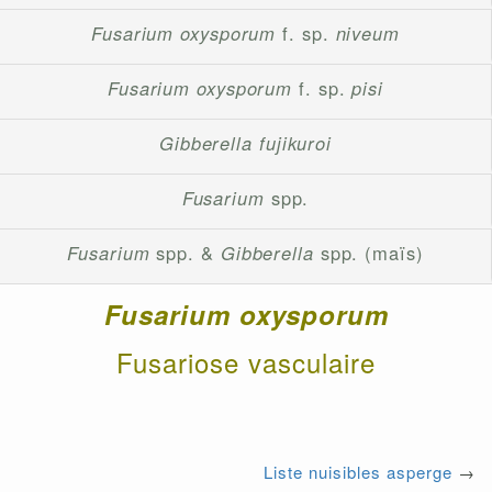
Fusarium oxysporum
f. sp.
niveum
Fusarium oxysporum
f. sp.
pisi
Gibberella fujikuroi
Fusarium
spp.
Fusarium
spp. &
Gibberella
spp. (maïs)
Fusarium oxysporum
Fusariose vasculaire
Liste nuisibles asperge
→