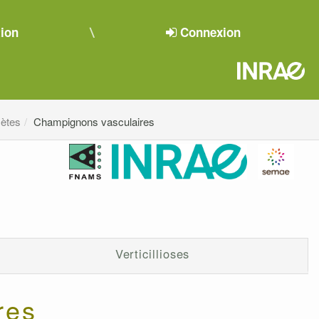
tion
Connexion
ètes
Champignons vasculaires
Verticillioses
res