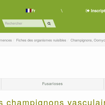
Fr
Inscrip
emences
Fiches des organismes nuisibles
Champignons, Oomyc
Fusarioses
s champignons vasculai