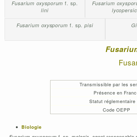
Fusarium oxysporum
f. sp.
Fusarium oxyspo
lini
lycopersic
Fusarium oxysporum
f. sp.
pisi
Gi
Fusari
Fusa
Transmissible par les s
Présence en Franc
Statut réglementaire
Code OEPP
Biologie
Fusarium oxysporum
f. sp.
melonis
, agent responsable d