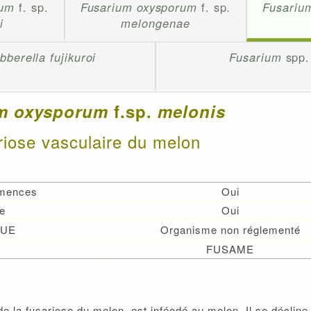
rum
f. sp.
Fusarium oxysporum
f. sp.
Fusariu
i
melongenae
bberella fujikuroi
Fusarium
spp.
um oxysporum
f.sp.
melonis
riose vasculaire du melon
emences
Oui
e
Oui
 UE
Organisme non réglementé
FUSAME
e la fusariose du melon, est inféodé au melon. Il se décline