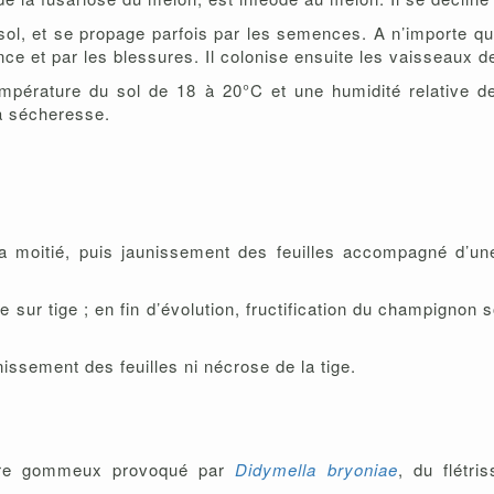
l, et se propage parfois par les semences. A n’importe quel
e et par les blessures. Il colonise ensuite les vaisseaux de 
empérature du sol de 18 à 20°C et une humidité relative d
la sécheresse.
 la moitié, puis jaunissement des feuilles accompagné d’u
sur tige ; en fin d’évolution, fructification du champignon
nissement des feuilles ni nécrose de la tige.
re gommeux provoqué par
Didymella bryoniae
, du flétri