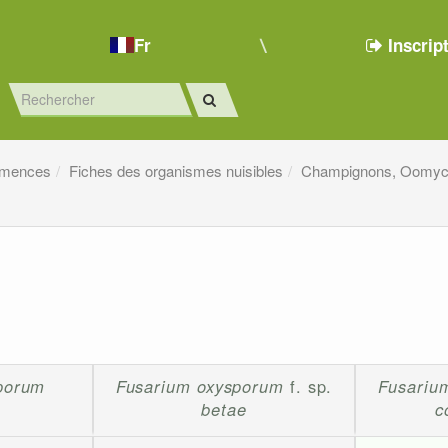
Fr
Inscrip
emences
Fiches des organismes nuisibles
Champignons, Oomyc
porum
Fusarium oxysporum
f. sp.
Fusariu
betae
c