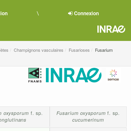
tion
Connexion
ètes
Champignons vasculaires
Fusarioses
Fusarium
m oxysporum
f. sp.
Fusarium oxysporum
f. sp.
onglutinans
cucumerinum