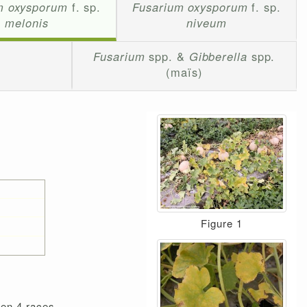
m oxysporum
f. sp.
Fusarium oxysporum
f. sp.
melonis
niveum
Fusarium
spp. &
Gibberella
spp.
(maïs)
Figure 1
 en 4 races.