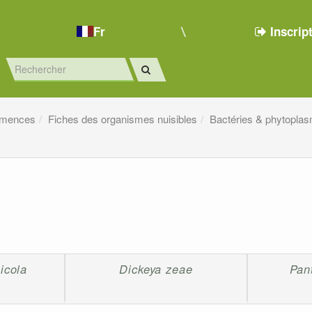
Fr
Inscrip
emences
Fiches des organismes nuisibles
Bactéries & phytopla
icola
Dickeya zeae
Pan