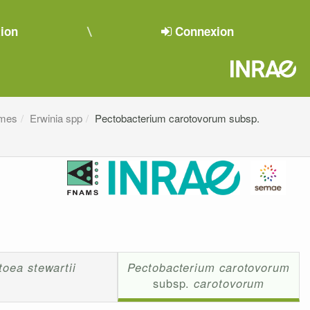
tion
Connexion
smes
Erwinia spp
Pectobacterium carotovorum subsp.
toea stewartii
Pectobacterium carotovorum
subsp.
carotovorum