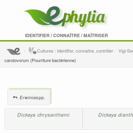
IDENTIFIER
/
CONNAÎTRE
/
MAÎTRISER
Cultures : Identifier, connaître, contrôler
Vigi-S
carotovorum (Pourriture bactérienne)
Erwinia
spp.
Dickeya chrysanthemi
Dickeya dianth