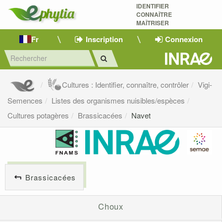
IDENTIFIER
CONNAÎTRE
MAÎTRISER 
Fr
Inscription
Connexion
Cultures : Identifier, connaître, contrôler
Vigi-
Semences
Listes des organismes nuisibles/espèces
Cultures potagères
Brassicacées
Navet
Brassicacées
Choux