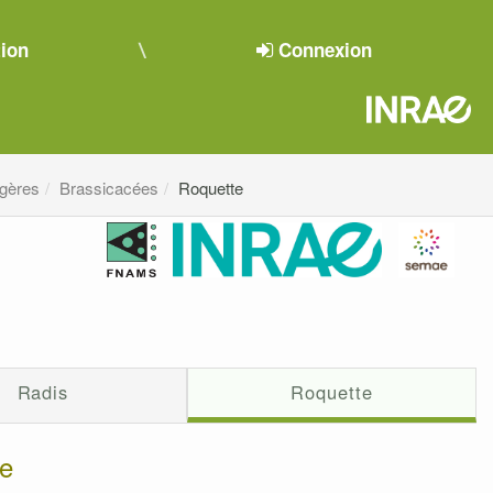
tion
Connexion
agères
Brassicacées
Roquette
Radis
Roquette
te