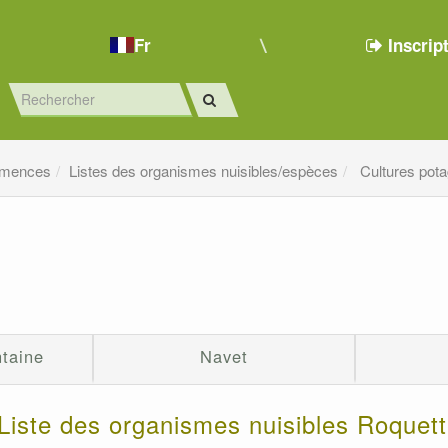
Fr
Inscrip
emences
Listes des organismes nuisibles/espèces
Cultures pot
ntaine
Navet
Liste des organismes nuisibles Roquet