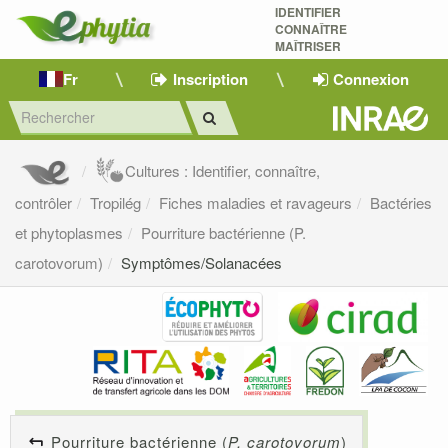
IDENTIFIER
CONNAÎTRE
MAÎTRISER 
Fr
Inscription
Connexion
Cultures : Identifier, connaître,
contrôler
Tropilég
Fiches maladies et ravageurs
Bactéries
et phytoplasmes
Pourriture bactérienne (P.
carotovorum)
Symptômes/Solanacées
Pourriture bactérienne (
P. carotovorum
)