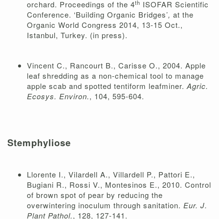
th
orchard. Proceedings of the 4
ISOFAR Scientific
Conference. ‘Building Organic Bridges’
,
at the
Organic World Congress 2014, 13-15 Oct.,
Istanbul, Turkey. (in press).
Vincent C., Rancourt B., Carisse O., 2004. Apple
leaf shredding as a non-chemical tool to manage
apple scab and spotted tentiform leafminer.
Agric.
Ecosys. Environ.
, 104, 595-604.
Stemphyliose
Llorente I., Vilardell A., Villardell P., Pattori E.,
Bugiani R., Rossi V., Montesinos E., 2010. Control
of brown spot of pear by reducing the
overwintering inoculum through sanitation.
Eur. J.
Plant Pathol.
, 128, 127-141.