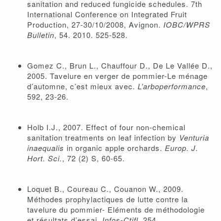
sanitation and reduced fungicide schedules. 7th
International Conference on Integrated Fruit
Production, 27-30/10/2008, Avignon.
IOBC/WPRS
Bulletin
, 54. 2010. 525-528.
Gomez C., Brun L., Chauffour D., De Le Vallée D.,
2005. Tavelure en verger de pommier-Le ménage
d’automne, c’est mieux avec.
L’arboperformance
,
592, 23-26.
Holb I.J., 2007. Effect of four non-chemical
sanitation treatments on leaf infection by
Venturia
inaequalis
in organic apple orchards.
Europ. J.
Hort. Sci.
, 72 (2) S, 60-65.
Loquet B., Coureau C., Couanon W., 2009.
Méthodes prophylactiques de lutte contre la
tavelure du pommier- Eléments de méthodologie
et résultats d’essai.
Infos-Ctifl
, 254.