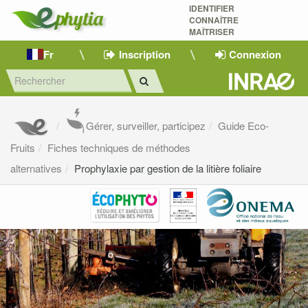
IDENTIFIER
CONNAÎTRE
MAÎTRISER 
Fr
Inscription
Connexion
Gérer, surveiller, participez
Guide Eco-
Fruits
Fiches techniques de méthodes
alternatives
Prophylaxie par gestion de la litière foliaire