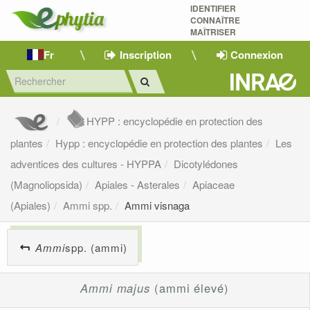
IDENTIFIER
CONNAÎTRE
MAÎTRISER 
Fr
Inscription
Connexion
HYPP : encyclopédie en protection des
plantes
Hypp : encyclopédie en protection des plantes
Les
adventices des cultures - HYPPA
Dicotylédones
(Magnoliopsida)
Apiales - Asterales
Apiaceae
(Apiales)
Ammi spp.
Ammi visnaga
Ammi
spp. (ammi)
Ammi majus
(ammi élevé)