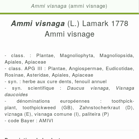
Ammi visnaga
(ammi visnage)
(L.) Lamark 1778
Ammi visnaga
Ammi visnage
- class. : Plantae, Magnoliophyta, Magnoliopsida,
Apiales, Apiaceae
- class. APG III : Plantae, Angiospermae, Eudicotidae,
Rosinae, Asteridae, Apiales, Apiaceae
- syn. : herbe aux cure dents, fenouil annuel
- syn. scientifique :
Daucus visnaga
,
Visnaga
daucoides
- dénominations européennes : toothpick-
plant, toothpickweed (GB), Zahnstocherkraut (D),
viznaga (E), visnaga comune (I), paliteira (P)
- code Bayer :
AMIVI