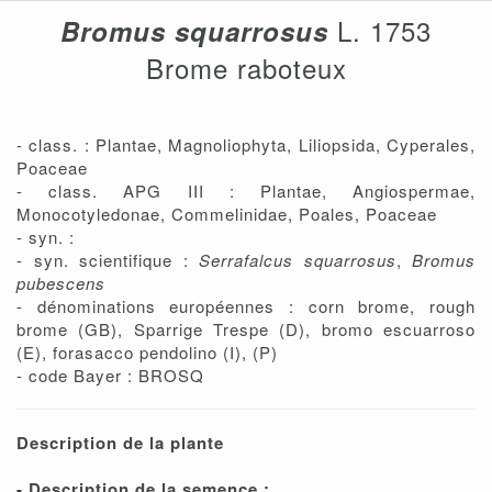
L. 1753
Bromus squarrosus
Brome raboteux
- class. : Plantae, Magnoliophyta, Liliopsida, Cyperales,
Poaceae
- class. APG III : Plantae, Angiospermae,
Monocotyledonae, Commelinidae, Poales, Poaceae
- syn. :
- syn. scientifique :
Serrafalcus squarrosus
,
Bromus
pubescens
- dénominations européennes : corn brome, rough
brome (GB), Sparrige Trespe (D), bromo escuarroso
(E), forasacco pendolino (I), (P)
- code Bayer : BROSQ
Description de la plante
- Description de la semence :