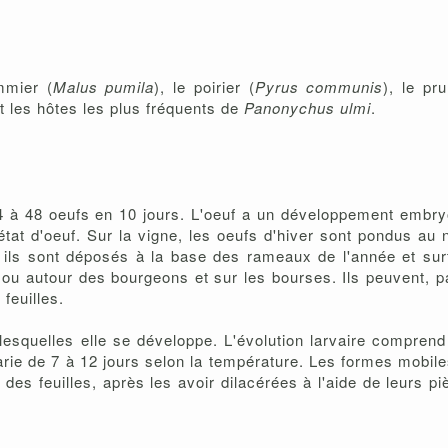
mmier (
Malus pumila
), le poirier (
Pyrus communis
), le pru
t les hôtes les plus fréquents de
Panonychus ulmi
.
24 à 48 oeufs en 10 jours. L'oeuf a un développement embry
'état d'oeuf. Sur la vigne, les oeufs d'hiver sont pondus au
s, ils sont déposés à la base des rameaux de l'année et sur
es ou autour des bourgeons et sur les bourses. Ils peuvent, 
feuilles.
r lesquelles elle se développe. L'évolution larvaire compre
ie de 7 à 12 jours selon la température. Les formes mobile
 des feuilles, après les avoir dilacérées à l'aide de leurs 