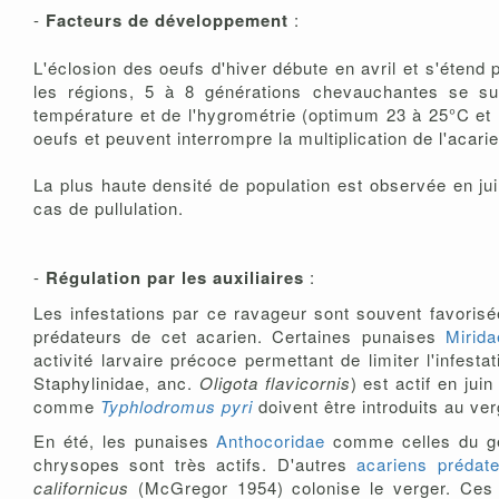
-
Facteurs de développement
:
L'éclosion des oeufs d'hiver débute en avril et s'étend 
les régions, 5 à 8 générations chevauchantes se suc
température et de l'hygrométrie (optimum 23 à 25°C et h
oeufs et peuvent interrompre la multiplication de l'acari
La plus haute densité de population est observée en ju
cas de pullulation.
-
Régulation par les auxiliaires
:
Les infestations par ce ravageur sont souvent favorisé
prédateurs de cet acarien. Certaines punaises
Mirida
activité larvaire précoce permettant de limiter l'infesta
Staphylinidae, anc.
Oligota flavicornis
) est actif en jui
comme
Typhlodromus pyri
doivent être introduits au ve
En été, les punaises
Anthocoridae
comme celles du 
chrysopes sont très actifs. D'autres
acariens prédat
californicus
(McGregor 1954) colonise le verger. Ces 