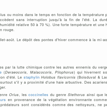
plus ou moins dans le temps en fonction de la température pr
cèdent sans interruption jusqu'à la fin de l'été. La du
umidité relative 50 à 70 %). Une forte température et une h
en rouge.
illet-août. Le dépôt des pontes d'hiver commence à la mi-ao
es par la lutte chimique contre les autres ennemis du verge
e
(
Deraeocoris, Malacocoris, Pilophorus
) qui hivernent s
tion d'été. Le
staphylin
Holobus flavicornis
(Boisduval & Lac
n surtout s'il y a proximité d'une haie arbustive. Des acarie
rger.
genre
Orius
, les
coccinelles
du genre
Stethorus
ainsi que l
eurs
en provenance de la végétation environnante comm
prédateurs sont considérés comme des nettoyeurs, ne pe