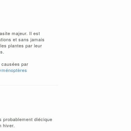
site majeur. Il est
ations et sans jamais
 les plantes par leur
és.
es causées par
yménoptères
dis probablement diécique
 hiver.