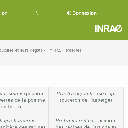
tion
Connexion
cultures et leurs dégâts - HYPPZ
Insectes
um solani
(puceron
Brachycorynella asparagi
vertes de la pomme
(puceron de l'asperge)
de terre)
igus bursarius
Protrama radicis
(puceron
lanigère des racines
des racines de l'artichaut)