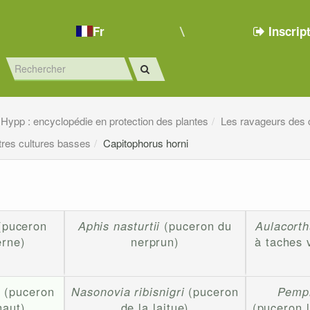
Fr
Inscrip
Hypp : encyclopédie en protection des plantes
Les ravageurs des 
tres cultures basses
Capitophorus horni
(puceron
Aphis nasturtii
(puceron du
Aulacorth
erne)
nerprun)
à taches 
i
(puceron
Nasonovia ribisnigri
(puceron
Pemph
haut)
de la laitue)
(puceron 