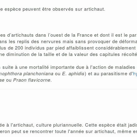
tte espèce peuvent être observés sur artichaut.
d’artichauts dans l’ouest de la France et dont il est le para
t dans les replis des nervures mais sans provoquer de déform
 plus de 200 individus par pied affaiblissent considérablement
diminution de la taille et de la valeur des capitules récolt
es suite à une mortalité importante due à l'action de maladi
mophthora planchoniana
ou
E. aphidis
) et au parasitisme d'
h
ae
ou
Praon flavicorne
.
e à l'artichaut, culture pluriannuelle. Cette espèce était ja
on peut se rencontrer toute l'année sur artichaut, même en