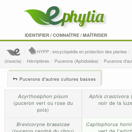
IDENTIFIER
/
CONNAÎTRE
/
MAÎTRISER
HYPP : encyclopédie en protection des plantes
(Insecta)
Hémiptères
Pucerons (Aphidoidea)
Pucerons d'au
Pucerons d'autres cultures basses
Acyrthosiphon pisum
Aphis craccivora
(puceron vert ou rose du
noir de la luz
pois)
Brevicoryne brassicae
Capitophorus horn
(puceron cendré du chou)
vert de l'artic