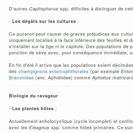
D'autres
Capitophorus
spp. difficiles à distinguer de ce
-
Les dégâts sur les cultures
:
Ce puceron peut causer de graves préjudices aux cultures 
uniquement localisé à la face inférieure des feuilles e
s'installer sur la tige ni le capitule. Des populations de
ponction de sève avec, pour conséquence immédiate, une 
En fin d'été il arrive que les populations soient décimé
des
champignons entomophthorales
(par exemple
Ento
Braconidae
(anc. Aphidiidae) comme
Aphidius matricari
Biologie du ravageur
-
Les plantes hôtes
:
Actuellement anholocyclique (cycle incomplet) et confiné
avec les
Eleagnus
spp
.
comme hôtes primaires. Ce pucer