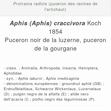
Protrama radicis
(puceron des racines de
l'artichaut)
Koch
Aphis (Aphis) craccivora
1854
Puceron noir de la luzerne, puceron
de la gourgane
- class. : Animalia, Arthropoda, Insecta, Hemiptera,
Aphididae
- syn. :
Aphis laburni , Aphis medicaginis
- dénominations européennes : groundnut aphid (GB) ;
Erdnußblattlaus, Schwarze Wickenlaus, Luzernelaus
(D) ; pulgón negro de la alfalfa (E) ; afide nero
dell'acacia (I) ; piolho negro das leguminosas (P).