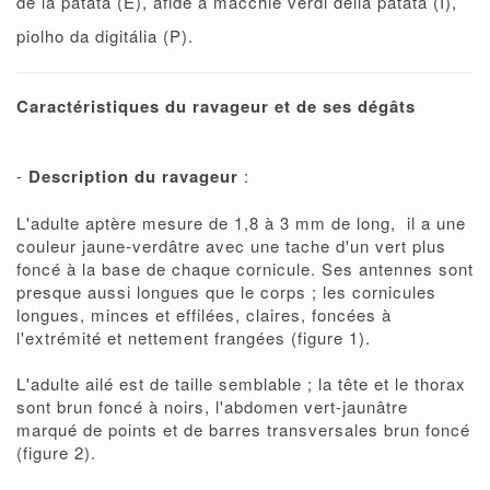
de la patata (E), afide a macchie verdi della patata (I),
piolho da digitália (P).
Caractéristiques du ravageur et de ses dégâts
-
Description du ravageur
:
L'adulte aptère mesure de 1,8 à 3 mm de long, il a une
couleur jaune-verdâtre avec une tache d'un vert plus
foncé à la base de chaque cornicule. Ses antennes sont
presque aussi longues que le corps ; les cornicules
longues, minces et effilées, claires, foncées à
l'extrémité et nettement frangées (figure 1).
L'adulte ailé est de taille semblable ; la tête et le thorax
sont brun foncé à noirs, l'abdomen vert-jaunâtre
marqué de points et de barres transversales brun foncé
(figure 2).