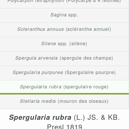
Polycarpon tetraphyllum
(Polycarpe à 4 feuilles)
Sagina
spp.
Scleranthus annuus
(scléranthe annuel)
Silene
spp. (silène)
Spergula arvensis
(spergule des champs)
Spergularia purpurea
(Spergulaire pourpre)
Spergularia rubra
(spergulaire rouge)
Stellaria media
(mouron des oiseaux)
(L.) JS. & KB.
Spergularia rubra
Presl 1819