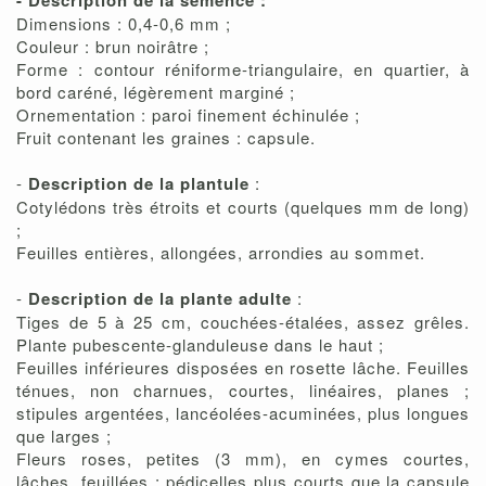
- Description de la semence :
Dimensions : 0,4-0,6 mm ;
Couleur : brun noirâtre ;
Forme : contour réniforme-triangulaire, en quartier, à
bord caréné, légèrement marginé ;
Ornementation : paroi finement échinulée ;
Fruit contenant les graines : capsule.
-
Description de la plantule
:
Cotylédons très étroits et courts (quelques mm de long)
;
Feuilles entières, allongées, arrondies au sommet.
-
Description de la plante adulte
:
Tiges de 5 à 25 cm, couchées-étalées, assez grêles.
Plante pubescente-glanduleuse dans le haut ;
Feuilles inférieures disposées en rosette lâche. Feuilles
ténues, non charnues, courtes, linéaires, planes ;
stipules argentées, lancéolées-acuminées, plus longues
que larges ;
Fleurs roses, petites (3 mm), en cymes courtes,
lâches, feuillées ; pédicelles plus courts que la capsule