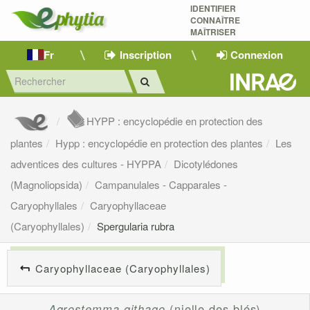
IDENTIFIER
CONNAÎTRE
MAÎTRISER 
Fr
Inscription
Connexion
HYPP : encyclopédie en protection des
plantes
Hypp : encyclopédie en protection des plantes
Les
adventices des cultures - HYPPA
Dicotylédones
(Magnoliopsida)
Campanulales - Capparales -
Caryophyllales
Caryophyllaceae
(Caryophyllales)
Spergularia rubra
Caryophyllaceae (Caryophyllales)
Agrostemma githago
(nielle des blés)