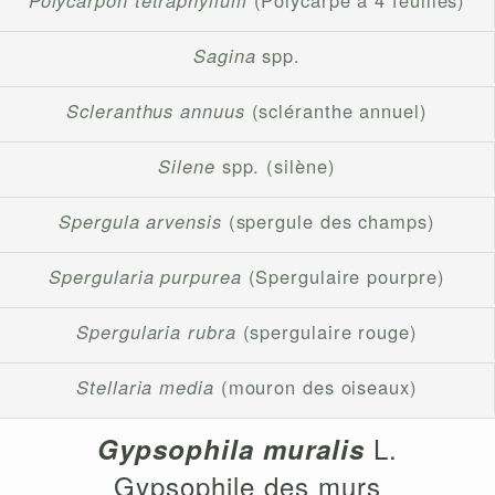
Polycarpon tetraphyllum
(Polycarpe à 4 feuilles)
Sagina
spp.
Scleranthus annuus
(scléranthe annuel)
Silene
spp. (silène)
Spergula arvensis
(spergule des champs)
Spergularia purpurea
(Spergulaire pourpre)
Spergularia rubra
(spergulaire rouge)
Stellaria media
(mouron des oiseaux)
L.
Gypsophila muralis
Gypsophile des murs