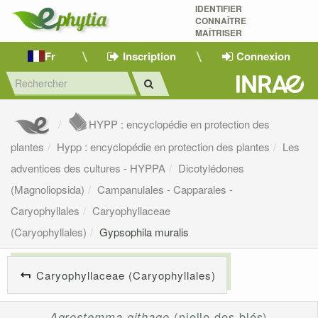
IDENTIFIER
CONNAÎTRE
MAÎTRISER 
Fr
Inscription
Connexion
HYPP : encyclopédie en protection des
plantes
Hypp : encyclopédie en protection des plantes
Les
adventices des cultures - HYPPA
Dicotylédones
(Magnoliopsida)
Campanulales - Capparales -
Caryophyllales
Caryophyllaceae
(Caryophyllales)
Gypsophila muralis
Caryophyllaceae (Caryophyllales)
Agrostemma githago
(nielle des blés)