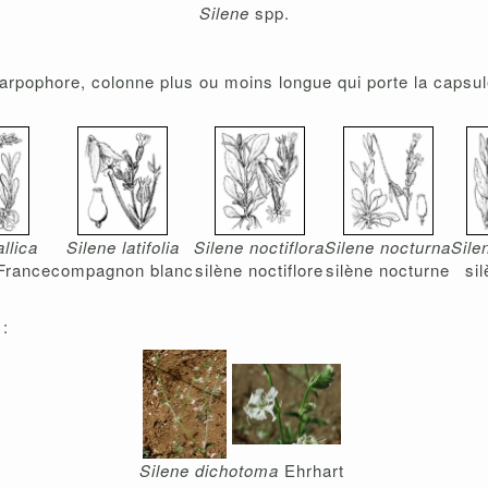
Silene
spp.
arpophore, colonne plus ou moins longue qui porte la capsule 
llica
Silene latifolia
Silene noctiflora
Silene nocturna
Sile
 France
compagnon blanc
silène noctiflore
silène nocturne
sil
:
Silene dichotoma
Ehrhart