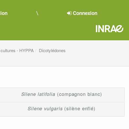
tion
Connexion
 cultures - HYPPA
Dicotylédones
Silene latifolia
(compagnon blanc)
Silene vulgaris
(silène enflé)