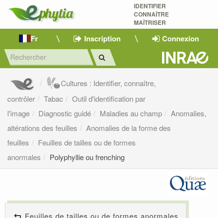
IDENTIFIER
CONNAÎTRE
MAÎTRISER 
Fr
Inscription
Connexion
Cultures : Identifier, connaître,
contrôler
Tabac
Outil d'identification par
l'image
Diagnostic guidé
Maladies au champ
Anomalies,
altérations des feuilles
Anomalies de la forme des
feuilles
Feuilles de tailles ou de formes
anormales
Polyphyllie ou frenching
Feuilles de tailles ou de formes anormales