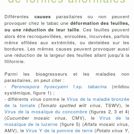
Différentes
causes
parasitaires ou non peuvent
provoquer chez le tabac une
déformation des feuilles,
ou une réduction de leur taille
. Ces feuilles peuvent
alors être recroquevillées, enroulées, incurvées, parfois
même effilées aux extrémités, ou dentelées sur les
bordures. Les mêmes causes peuvent provoquer aussi
une réduction de la largeur des feuilles allant jusqu'à la
filiformie.
Parmi les bioagresseurs et les maladies non
parasitaires, on peut citer :
-
Peronospora hyoscyami
f.sp.
tabacina
(mildiou
systémique, figure 1) ;
- différents virus comme le
Virus de la maladie bronzée
de la tomate
(
Tomato spotted wilt virus
, TSWV), le
Virus de la mosaïque du concombre
(figures 2, 3 et 4)
(
Cucumber mosaic virus
, CMV), le
Virus de la
mosaïque de la luzerne
(figure 5) (
Alfafa mosaic virus
,
AMV), le
Virus Y de la pomme de terre
(
Potato virus Y
,