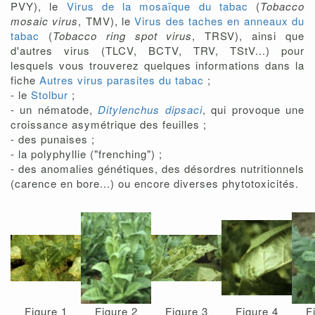
PVY), le
Virus de la mosaïque du tabac
(
Tobacco
mosaic virus
, TMV), le
Virus des taches en anneaux du
tabac
(
Tobacco ring spot virus
, TRSV), ainsi que
d'autres virus (TLCV, BCTV, TRV, TStV...) pour
lesquels vous trouverez quelques informations dans la
fiche
Autres virus parasites du tabac
;
- le
Stolbur
;
- un nématode,
Ditylenchus dipsaci
, qui provoque une
croissance asymétrique des feuilles ;
- des punaises ;
- la polyphyllie ("frenching") ;
- des anomalies génétiques, des désordres nutritionnels
(carence en bore...) ou encore diverses phytotoxicités.
Figure 1
Figure 2
Figure 3
Figure 4
F