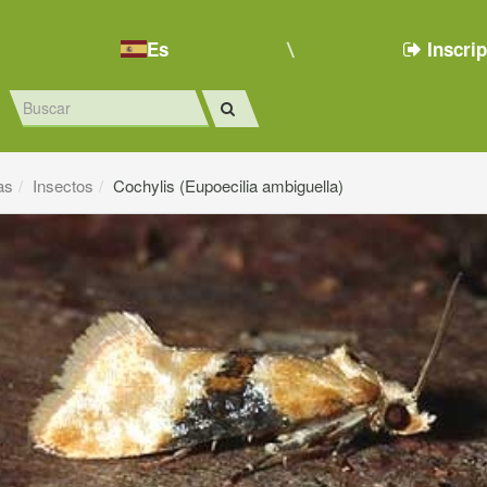
Es
Inscri
as
Insectos
Cochylis (Eupoecilia ambiguella)