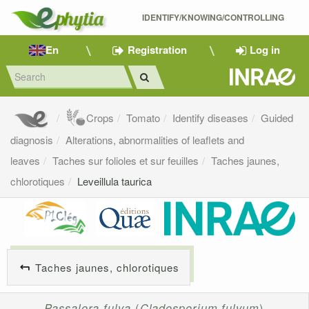
IDENTIFY/KNOWING/CONTROLLING 
En
Registration
Log in
Crops
Tomato
Identify diseases
Guided
diagnosis
Alterations, abnormalities of leaflets and
leaves
Taches sur folioles et sur feuilles
Taches jaunes,
chlorotiques
Leveillula taurica
Taches jaunes, chlorotiques
Passalora fulva
(
Cladosporium fulvum
)