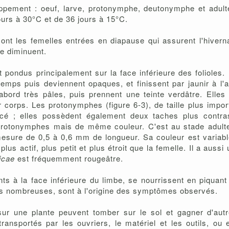
ppement : oeuf, larve, protonymphe, deutonymphe et adulte
jours à 30°C et de 36 jours à 15°C.
ont les femelles entrées en diapause qui assurent l'hiverna
re diminuent.
t pondus principalement sur la face inférieure des folioles.
mps puis deviennent opaques, et finissent par jaunir à l'a
d'abord très pâles, puis prennent une teinte verdâtre. Elle
 corps. Les protonymphes (figure 6-3), de taille plus impor
oncé ; elles possèdent également deux taches plus contra
protonymphes mais de même couleur. C'est au stade adulte 
mesure de 0,5 à 0,6 mm de longueur. Sa couleur est variable
plus actif, plus petit et plus étroit que la femelle. Il a auss
ticae
est fréquemment rougeâtre.
ts à la face inférieure du limbe, se nourrissent en piquant
très nombreuses, sont à l'origine des symptômes observés.
ur une plante peuvent tomber sur le sol et gagner d'autr
 transportés par les ouvriers, le matériel et les outils, o