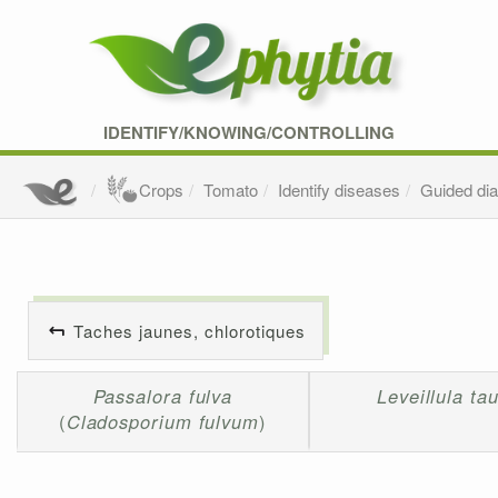
IDENTIFY/KNOWING/CONTROLLING
Crops
Tomato
Identify diseases
Guided di
Taches jaunes, chlorotiques
Passalora fulva
Leveillula ta
(
Cladosporium fulvum
)