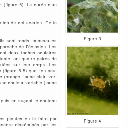
 (figure 6). La durée d'un
tion de cet acarien. Cette
Figure 3
 Ils sont ronds, minuscules
pproche de l'éclosion. Les
s ont deux taches oculaires
tante, ont quatre paires de
stées sur leur corps. Les
(figure 6-5) que l'on peut
 (orange, jaune clair, vert
i une couleur variable (jaune
 puis en suçant le contenu
es plantes ou le faire par
Figure 4
u encore disséminés par les