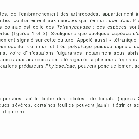
ectes, de l'embranchement des arthropodes, appartiennent 
ttes, contrairement aux insectes qui n'en ont que trois. Pl
us connue est celle des
Tetranychydae
; ces espèces so
rtes (figures 1 et 2). Soulignons que quelques espèces s'a
gement signalé sur cette culture. Appelé aussi « tétranique 
t cosmopolite, commun et très polyphage puisque signalé 
nts, voire d'infestations fulgurantes, notamment sous abr
ances aux acaricides ont été signalés à plusieurs reprises 
acariens prédateurs
Phytoseiidae
, peuvent ponctuellement s
persées sur le limbe des folioles de tomate (figures 3
ues sévères, certaines feuilles peuvent jaunir, flétrir et 
 (figure 5).