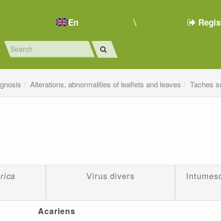
En
Regis
agnosis
Alterations, abnormalities of leaflets and leaves
Taches sur
urica
Virus divers
Intumesc
Acariens