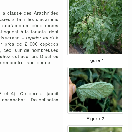
à la classe des Arachnides
usieurs familles d'acariens
nt couramment dénommées
ttaquent à la tomate, dont
tisserand » (
spider mite
) à
sur près de 2 000 espèces
is, ceci sur de nombreuses
chez cet acarien. D'autres
Figure 1
e rencontrer sur tomate.
 et 4). Ce dernier jaunit
se dessécher . De délicates
Figure 2