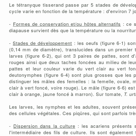
Le tétranyque tisserand passe par 5 stades de dévelo
cycle varie en fonction de la température : d'environ 7 
-
Formes de conservation et/ou hôtes alternatifs
: ce s
diapause survient dès que la température ou la nourritu
-
Stades de développement
: les oeufs (figure 6-1) son
(0,14 mm de diamètre), translucides dans un premier te
larves (figure 6-2), qui ont 3 paires de pattes, sont 
rouges ainsi que deux taches foncées au milieu de leur
pattes et leur couleur varie du vert clair au vert f
deutonymphes (figure 6-4) sont plus grosses que les 
distinguer les mâles des femelles : la femelle, ovale, 
clair à vert foncé, voire rouge). Le mâle (figure 6-6) est 
clair à orange, jaune foncé à marron). Sur tomate,
T. ur
Les larves, les nymphes et les adultes, souvent présen
des cellules végétales. Ces piqûres, qui sont parfois 
-
Dispersion dans la culture
: les acariens présents s
l'intermédiaire des fils de culture. Ils sont également