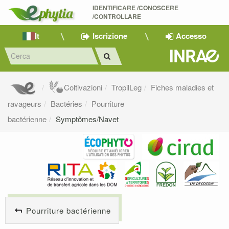
IDENTIFICARE /CONOSCERE 
/CONTROLLARE
It
Iscrizione
Accesso
Coltivazioni
TropilLeg
Fiches maladies et
ravageurs
Bactéries
Pourriture
bactérienne
Symptômes/Navet
Pourriture bactérienne