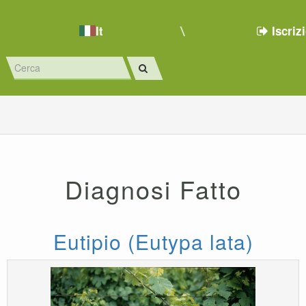
It
Iscriz
Diagnosi Fatto
Eutipio (Eutypa lata)