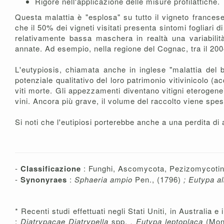
Rigore nell'applicazione delle misure profilattiche.
Questa malattia è "esplosa" su tutto il vigneto francese
che il 50% dei vigneti visitati presenta sintomi fogliar
relativamente bassa maschera in realtà una variabilità 
annate. Ad esempio, nella regione del Cognac, tra il 2004 
L'eutypiosis, chiamata anche in inglese "malattia del 
potenziale qualitativo del loro patrimonio vitivinicolo (acq
viti morte. Gli appezzamenti diventano vitigni eterogenei,
vini. Ancora più grave, il volume del raccolto viene sp
Si noti che l'eutipiosi porterebbe anche a una perdita di
-
Classificazione
: Funghi, Ascomycota, Pezizomycotin
-
Synonyraes
:
Sphaeria ampio
Pen., (1796)
;
Eutypa a
* Recenti studi effettuati negli Stati Uniti, in Australia
:
Diatrypacae Diatrypella
spp.
, Eutypa leptoplaca
(Mon