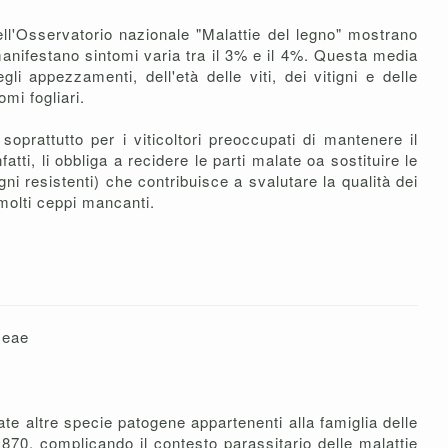
dell'Osservatorio nazionale "Malattie del legno" mostrano
manifestano sintomi varia tra il 3% e il 4%. Questa media
i appezzamenti, dell'età delle viti, dei vitigni e delle
mi fogliari.
prattutto per i viticoltori preoccupati di mantenere il
fatti, li obbliga a recidere le parti malate oa sostituire le
gni resistenti) che contribuisce a svalutare la qualità dei
molti ceppi mancanti.
ceae
late altre specie patogene appartenenti alla famiglia delle
870, complicando il contesto parassitario delle malattie