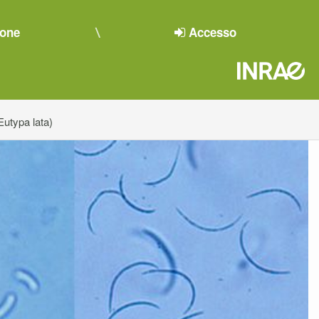
ione
Accesso
Eutypa lata)