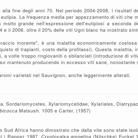
 alla fine degli anni 70. Nel periodo 2004-2008, i risultati 
i di eutipia. La frequenza media per appezzamento di viti che 
molto grande nell'espressione dell'eutipiosi a seconda degl
e il 2006, oltre il 20% delle viti Ugni blanc ha mostrato sinto
braccio morente", è una malattia economicamente costosa so
uisto di trapianti, costo della profilassi). Questa malattia, in
 a volte troppo ringiovaniti o sbilanciati (introduzione di viti
esso mantenuto producendo in eccesso viti sane, nonostante 
 aromi varietali nel Sauvignon, anche leggermente alterati.
a, Sordariomycetes, Xylariomycetidae, Xylariales, Diatrypa
lbicocca
Matsush. 1005 e Carter, (1957)
 e in Sud Africa hanno dimostrato che dalla vite sono state iso
t.) Rappaz 1987,
Cryptovalsa ampelina
(Nitschke) Fuckel 1