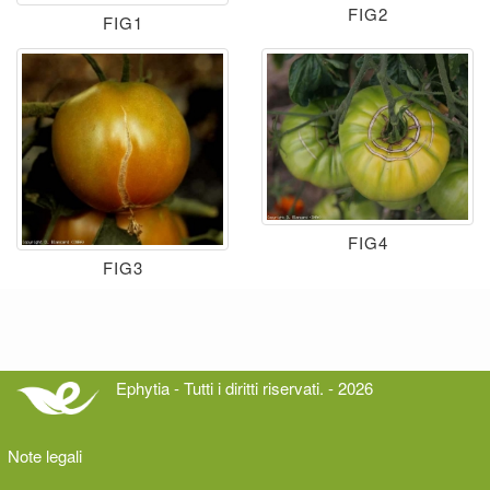
FIG2
FIG1
FIG4
FIG3
Ephytia - Tutti i diritti riservati. - 2026
Note legali